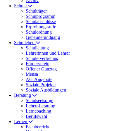
Archiv
Schule
Schulträger
Schulprogramm
Schulabschlüsse
Erprobungsstufe
Schulordnung
Gebäuderundgang
Schulleben
Schulleitung
Lehrerinnen und Lehrer
Schülervertretung
Förderverein
Offener Ganztag
Mensa
AG-Angebote
Soziale Projekte
Soziale Ausbildungen
Beratung
Schulseelsorge
Lebensberatung
Lerncoaching
Berufswahl
Lernen
Fachbereiche